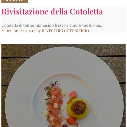
Rivisitazione della Cotoletta
Cotoletta di tonno, spinacino fresco e emulsione di olio...
Settembre 21, 2021
|
By
IL VECCHIO COTONIFICIO