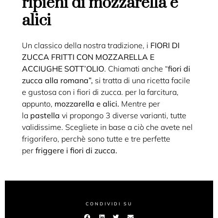
ripieni di mozzarella e
alici
Un classico della nostra tradizione, i
FIORI DI
ZUCCA FRITTI CON MOZZARELLA E
ACCIUGHE SOTT’OLIO
. Chiamati anche “
fiori di
zucca alla romana”,
si tratta di una ricetta facile
e gustosa con i fiori di zucca. per la farcitura,
appunto,
mozzarella e alici.
Mentre per
la
pastella
vi propongo 3 diverse varianti, tutte
validissime. Scegliete in base a ciò che avete nel
frigorifero, perchè sono tutte e tre perfette
per
friggere i fiori di zucca.
CONDIVIDI SU