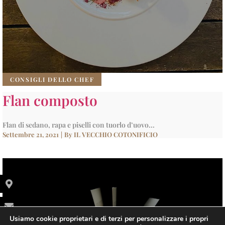
CONSIGLI DELLO CHEF
Flan composto
Flan di sedano, rapa e piselli con tuorlo d’uovo...
Settembre 21, 2021
|
By
IL VECCHIO COTONIFICIO
Usiamo cookie proprietari e di terzi per personalizzare i propri