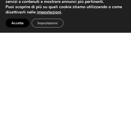
servizi e contenuti e mostrare annunci più pertinenti.
Puoi scoprire di più su quali cookie stiamo utilizzando o come
disattivarli nelle
impostazioni
.
Accetta
Impostazioni
EVENTI
Note d’autore
Lasciati trasportare dalla magia delle parole dell’autore Vincenzo
Porri....
Settembre 21, 2021
|
By
IL VECCHIO COTONIFICIO